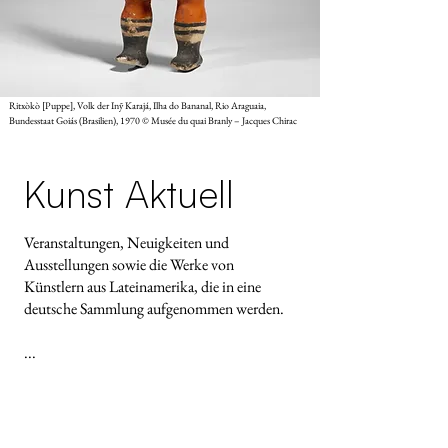
Ritxòkò [Puppe], Volk der Inỹ Karajá, Ilha do Bananal, Rio Araguaia,
Bundesstaat Goiás (Brasilien), 1970 © Musée du quai Branly – Jacques Chirac
Kunst Aktuell
Veranstaltungen, Neuigkeiten und
Ausstellungen sowie die Werke von
Künstlern aus Lateinamerika, die in eine
deutsche Sammlung aufgenommen werden.
...