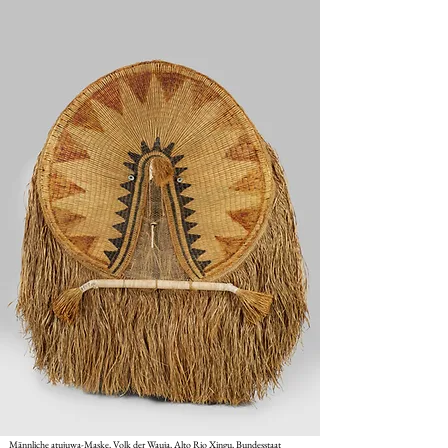
Männliche atujuwa-Maske, Volk der Wauja, Alto Rio Xingu, Bundesstaat