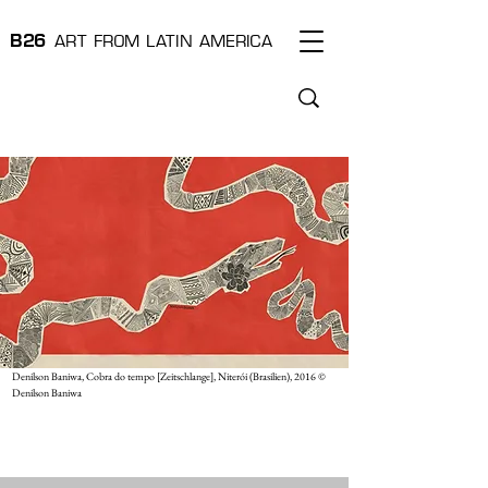
B
2
6
ART FROM L
A
T
I
N AMERI
C
A
Denilson Baniwa, Cobra do tempo [Zeitschlange], Niterói (Brasilien), 2016 ©
Denilson Baniwa