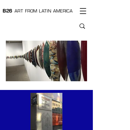
B
2
6
ART FROM L
A
T
I
N AMERI
C
A