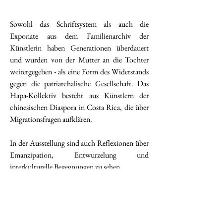
Sowohl das Schriftsystem als auch die
Exponate aus dem Familienarchiv der
Künstlerin haben Generationen überdauert
und wurden von der Mutter an die Tochter
weitergegeben - als eine Form des Widerstands
gegen die patriarchalische Gesellschaft. Das
Hapa-Kollektiv besteht aus Künstlern der
chinesischen Diaspora in Costa Rica, die über
Migrationsfragen aufklären.
In der Ausstellung sind auch Reflexionen über
Emanzipation, Entwurzelung und
interkulturelle Begegnungen zu sehen.
Más allá el Mar canta (Jenseits singt das Meer)
ist der Originaltitel des Gedichts des
afrochinesisch-kubanischen Autors Regino